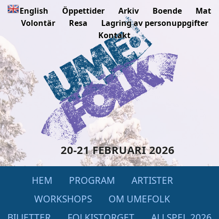
English
Öppettider
Arkiv
Boende
Mat
Volontär
Resa
Lagring av personuppgifter
Kontakt
20-21 FEBRUARI 2026
HEM
PROGRAM
ARTISTER
WORKSHOPS
OM UMEFOLK
BILJETTER
FOLKISTORGET
ALLSPEL 2026